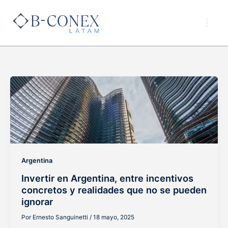
Ir
al
contenido
Invertir
en
Argentina,
entre
incentivos
concretos
y
Argentina
realidades
Invertir en Argentina, entre incentivos
que
concretos y realidades que no se pueden
no
ignorar
se
pueden
Por
Ernesto Sanguinetti
/
18 mayo, 2025